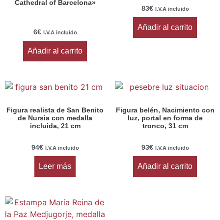
Cathedral of Barcelona»
83
€
I.V.A incluido
Añadir al carrito
6
€
I.V.A incluido
Añadir al carrito
Figura realista de San Benito
Figura belén, Nacimiento con
de Nursia con medalla
luz, portal en forma de
incluida, 21 cm
tronco, 31 cm
94
€
93
€
I.V.A incluido
I.V.A incluido
Leer más
Añadir al carrito