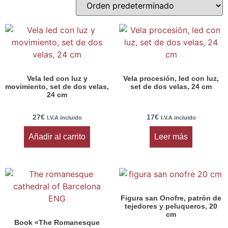
Vela led con luz y
Vela procesión, led con luz,
movimiento, set de dos velas,
set de dos velas, 24 cm
24 cm
27
€
17
€
I.V.A incluido
I.V.A incluido
Añadir al carrito
Leer más
Figura san Onofre, patrón de
tejedores y peluqueros, 20
cm
Book «The Romanesque