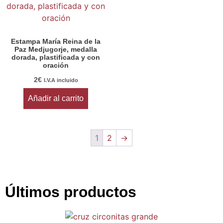
Estampa María Reina de la
Paz Medjugorje, medalla
dorada, plastificada y con
oración
2
€
I.V.A incluido
Añadir al carrito
1
2
→
Últimos productos