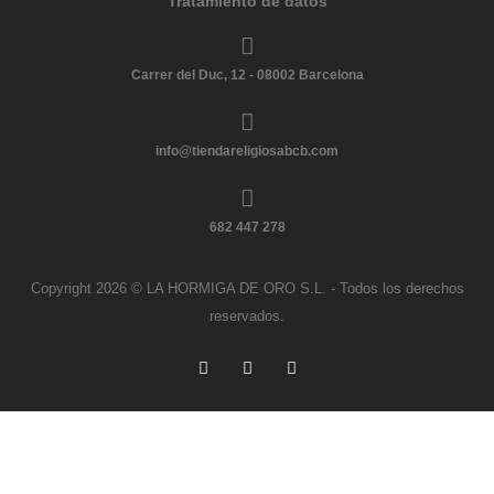
Tratamiento de datos
Carrer del Duc, 12 - 08002 Barcelona
info@tiendareligiosabcb.com
682 447 278
Copyright 2026 © LA HORMIGA DE ORO S.L. - Todos los derechos
reservados.