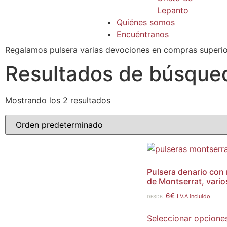
Lepanto
Quiénes somos
Encuéntranos
Regalamos pulsera varias devociones en compras superio
Resultados de búsqued
Mostrando los 2 resultados
Pulsera denario con
de Montserrat, vario
6
€
I.V.A incluido
DESDE:
Seleccionar opcione