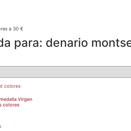
res a 30 €
a para: denario montse
 medalla Virgen
s colores
s