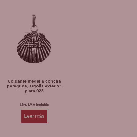
Colgante medalla concha
peregrina, argolla exterior,
plata 925
18
€
I.V.A incluido
Leer más