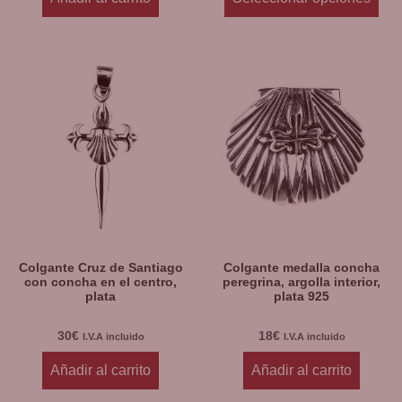
Colgante Cruz de Santiago
Colgante medalla concha
con concha en el centro,
peregrina, argolla interior,
plata
plata 925
30
€
18
€
I.V.A incluido
I.V.A incluido
Añadir al carrito
Añadir al carrito