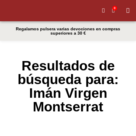
0
Quiénes
Regalamos pulsera varias devociones en compras
superiores a 30 €
Resultados de
búsqueda para:
Imán Virgen
Montserrat