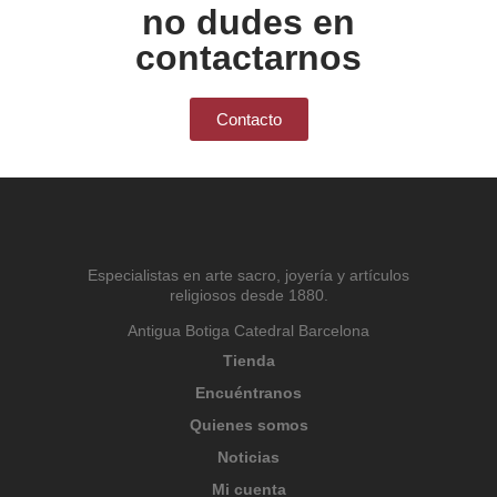
no dudes en
contactarnos
Contacto
Especialistas en arte sacro, joyería y artículos
religiosos desde 1880.
Antigua Botiga Catedral Barcelona
Tienda
Encuéntranos
Quienes somos
Noticias
Mi cuenta